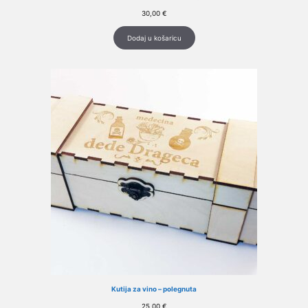
30,00
€
Dodaj u košaricu
Kutija za vino – polegnuta
25,00
€