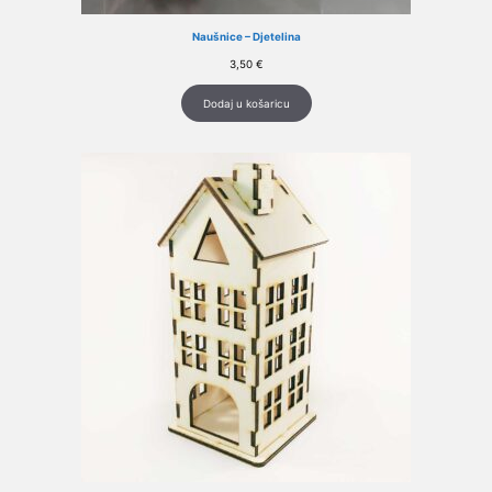
Naušnice – Djetelina
3,50
€
Dodaj u košaricu