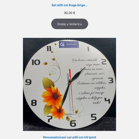
Sat ø28 cm Koga briga…
30,00
€
Dodaj u košaricu
Personalizirani sat ø30 cm UV print