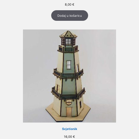
8,00
€
Dodaj u košaricu
Svjetionik
16,00
€