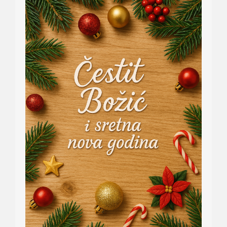
kutija
za
flašu
vina.