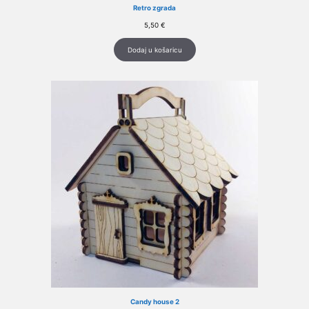
Retro zgrada
5,50
€
Dodaj u košaricu
Candy house 2