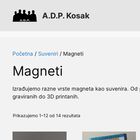
Preskoči
na
A.D.P. Kosak
sadržaj
Početna
/
Suveniri
/ Magneti
Magneti
Izrađujemo razne vrste magneta kao suvenira. Od pla
graviranih do 3D printanih.
Prikazujemo 1–12 od 14 rezultata
Ovaj