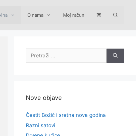
vina
O nama
Moj račun
Pretraži:
Nove objave
Čestit Božić i sretna nova godina
Razni satovi
Drvene kućice