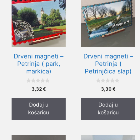
Drveni magneti –
Drveni magneti –
Petrinja ( park,
Petrinja (
markica)
Petrinjčica slap)
0
0
3,32
€
3,30
€
o
o
d
d
5
5
Dodaj u
Dodaj u
košaricu
košaricu
Ovaj