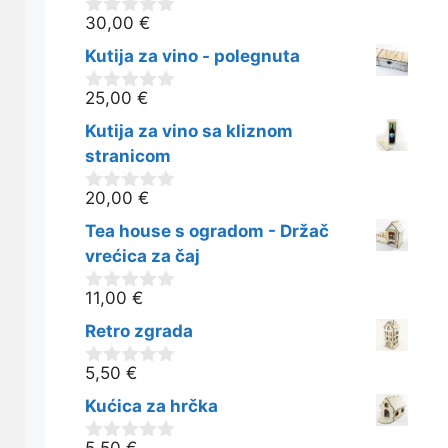
30,00
€
0
o
Kutija za vino - polegnuta
d
5
25,00
€
0
o
Kutija za vino sa kliznom
d
5
stranicom
20,00
€
0
o
Tea house s ogradom - Držač
d
5
vrećica za čaj
11,00
€
0
o
Retro zgrada
d
5
5,50
€
0
o
Kućica za hrčka
d
5