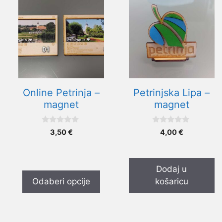
proizvod
ima
više
varijanti.
Opcije
se
mogu
Online Petrinja –
Petrinjska Lipa –
odabrati
magnet
magnet
na
stranici
0
0
3,50
€
4,00
€
proizvoda
o
o
d
d
5
5
Dodaj u
Odaberi opcije
košaricu