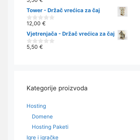
5,50
€
0
o
Tower - Držač vrećica za čaj
d
5
12,00
€
0
o
Vjetrenjača - Držač vrećica za čaj
d
5
5,50
€
0
o
d
5
Kategorije proizvoda
Hosting
Domene
Hosting Paketi
Igre i igračke