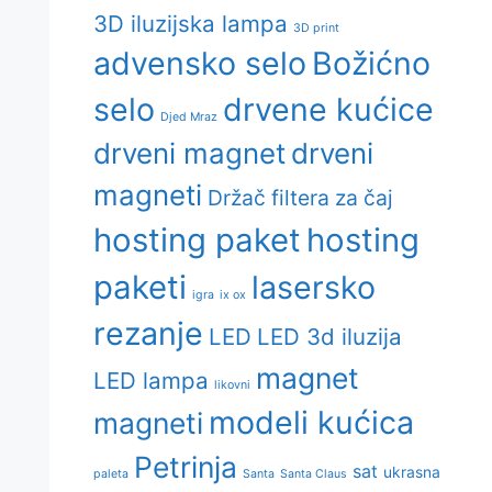
3D iluzijska lampa
3D print
advensko selo
Božićno
selo
drvene kućice
Djed Mraz
drveni magnet
drveni
magneti
Držač filtera za čaj
hosting paket
hosting
paketi
lasersko
igra
ix ox
rezanje
LED
LED 3d iluzija
magnet
LED lampa
likovni
modeli kućica
magneti
Petrinja
sat
ukrasna
paleta
Santa
Santa Claus