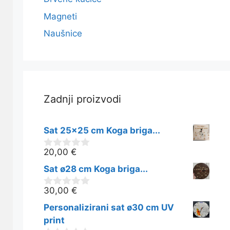
Magneti
Naušnice
Zadnji proizvodi
Sat 25x25 cm Koga briga...
20,00
€
0
o
Sat ø28 cm Koga briga...
d
5
30,00
€
0
o
Personalizirani sat ø30 cm UV
d
5
print