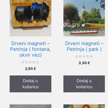
Drveni magneti –
Drveni magneti –
Petrinja ( fontana,
Petrinja ( park )
okvir vez)
0
3,30
€
o
0
d
2,65
€
o
5
d
5
Dodaj u
Dodaj u
košaricu
košaricu