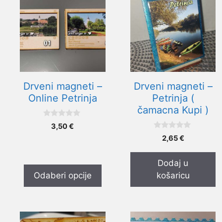
proizvod
ima
više
varijanti.
Opcije
se
mogu
Drveni magneti –
Drveni magneti –
odabrati
Online Petrinja
Petrinja (
na
čamacna Kupi )
stranici
0
3,50
€
proizvoda
o
0
d
2,65
€
o
5
d
5
Dodaj u
Odaberi opcije
košaricu