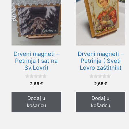
Drveni magneti –
Drveni magneti –
Petrinja ( sat na
Petrinja ( Sveti
Sv.Lovri)
Lovro zaštitnik)
0
0
2,65
€
2,65
€
o
o
d
d
5
5
Dodaj u
Dodaj u
košaricu
košaricu