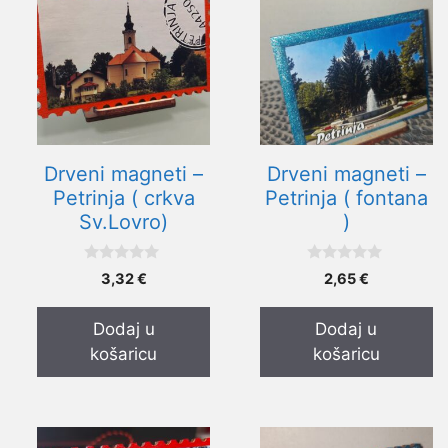
Drveni magneti –
Drveni magneti –
Petrinja ( crkva
Petrinja ( fontana
Sv.Lovro)
)
0
0
3,32
€
2,65
€
o
o
d
d
5
5
Dodaj u
Dodaj u
košaricu
košaricu