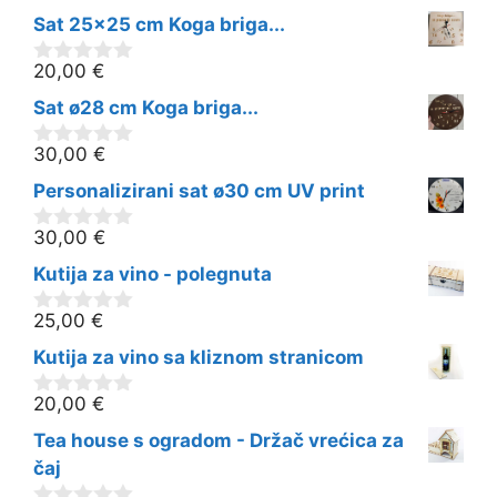
Sat 25x25 cm Koga briga...
20,00
€
0
o
Sat ø28 cm Koga briga...
d
5
30,00
€
0
o
Personalizirani sat ø30 cm UV print
d
5
30,00
€
0
o
Kutija za vino - polegnuta
d
5
25,00
€
0
o
Kutija za vino sa kliznom stranicom
d
5
20,00
€
0
o
Tea house s ogradom - Držač vrećica za
d
5
čaj