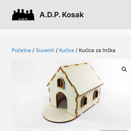
Preskoči
na
A.D.P. Kosak
sadržaj
Početna
/
Suveniri
/
Kućice
/ Kućica za hrčka