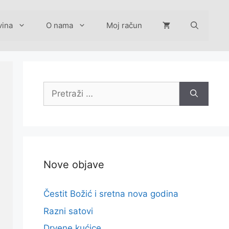
vina
O nama
Moj račun
Pretraži:
Nove objave
Čestit Božić i sretna nova godina
Razni satovi
Drvene kućice