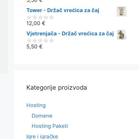
5,50
€
0
o
Tower - Držač vrećica za čaj
d
5
12,00
€
0
o
Vjetrenjača - Držač vrećica za čaj
d
5
5,50
€
0
o
d
5
Kategorije proizvoda
Hosting
Domene
Hosting Paketi
Igre i igračke