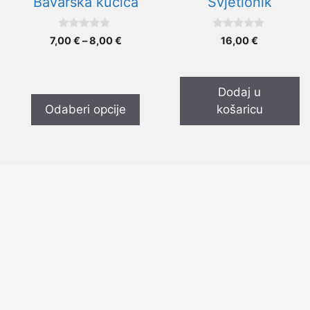
Bavarska kućica
Svjetionik
odabrati
na
0
0
Raspon
7,00
€
–
8,00
€
16,00
€
stranici
o
o
cijena:
d
d
proizvoda
5
5
od
7,00 €
Dodaj u
do
Odaberi opcije
košaricu
8,00 €