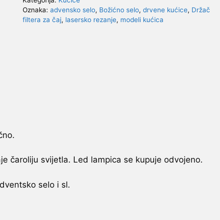
Oznaka:
advensko selo
,
Božićno selo
,
drvene kućice
,
Držač
filtera za čaj
,
lasersko rezanje
,
modeli kućica
čno.
e čaroliju svijetla. Led lampica se kupuje odvojeno.
ventsko selo i sl.