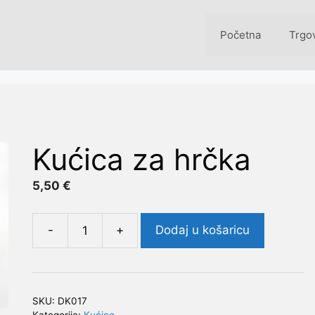
Početna
Trgo
Kućica za hrčka
5,50
€
-
+
Dodaj u košaricu
Kućica
za
hrčka
količina
SKU:
DK017
Kategorija:
Kućice