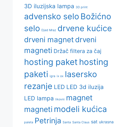
3D iluzijska lampa
3D print
advensko selo
Božićno
selo
drvene kućice
Djed Mraz
drveni magnet
drveni
magneti
Držač filtera za čaj
hosting paket
hosting
paketi
lasersko
igra
ix ox
rezanje
LED
LED 3d iluzija
magnet
LED lampa
likovni
modeli kućica
magneti
Petrinja
sat
ukrasna
paleta
Santa
Santa Claus