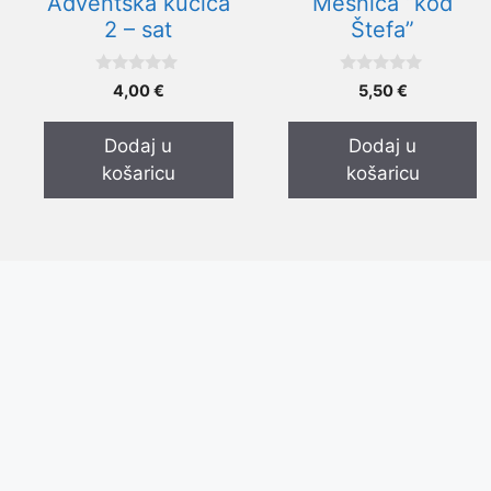
Adventska kućica
Mesnica “kod
2 – sat
Štefa”
0
0
4,00
€
5,50
€
o
o
d
d
5
5
Dodaj u
Dodaj u
košaricu
košaricu