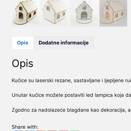
Opis
Dodatne informacije
Opis
Kućice su laserski rezane, sastavljane i ljepljene ru
Unutar kućice možete postaviti led lampica koja daj
Zgodno za nadolazeće blagdane kao dekoracija, ad
Share with: