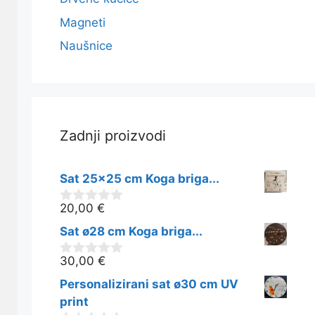
Magneti
Naušnice
Zadnji proizvodi
Sat 25x25 cm Koga briga...
20,00
€
0
o
Sat ø28 cm Koga briga...
d
5
30,00
€
0
o
Personalizirani sat ø30 cm UV
d
5
print