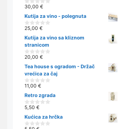
30,00
€
0
o
Kutija za vino - polegnuta
d
5
25,00
€
0
o
Kutija za vino sa kliznom
d
5
stranicom
20,00
€
0
o
Tea house s ogradom - Držač
d
5
vrećica za čaj
11,00
€
0
o
Retro zgrada
d
5
5,50
€
0
o
Kućica za hrčka
d
5