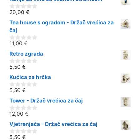
d
5
20,00
€
0
o
Tea house s ogradom - Držač vrećica za
d
5
čaj
11,00
€
0
o
Retro zgrada
d
5
5,50
€
0
o
Kućica za hrčka
d
5
5,50
€
0
o
Tower - Držač vrećica za čaj
d
5
12,00
€
0
o
Vjetrenjača - Držač vrećica za čaj
d
5
5,50
€
0