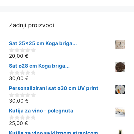
Zadnji proizvodi
Sat 25x25 cm Koga briga...
20,00
€
0
o
Sat ø28 cm Koga briga...
d
5
30,00
€
0
o
Personalizirani sat ø30 cm UV print
d
5
30,00
€
0
o
Kutija za vino - polegnuta
d
5
25,00
€
0
o
Kutija za vino sa kliznom stranicom