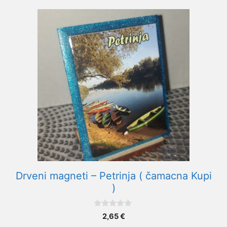
Drveni magneti – Petrinja ( čamacna Kupi
)
0
2,65
€
o