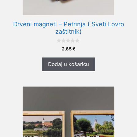
Drveni magneti – Petrinja ( Sveti Lovro
zaštitnik)
0
2,65
€
o
d
5
Dodaj u košaricu
Ovaj
proizvod
ima
više
varijanti.
Opcije
se