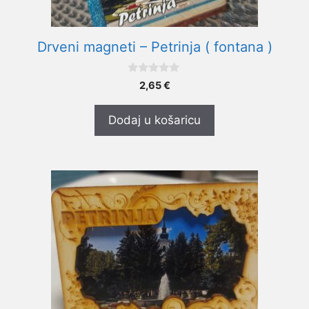
Drveni magneti – Petrinja ( fontana )
0
2,65
€
o
d
5
Dodaj u košaricu