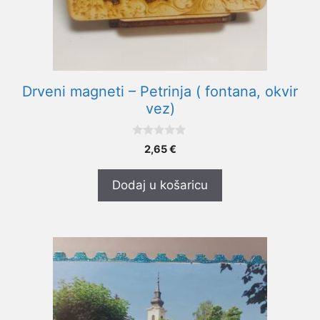
Drveni magneti – Petrinja ( fontana, okvir
vez)
0
2,65
€
o
d
5
Dodaj u košaricu