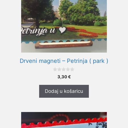
Drveni magneti – Petrinja ( park )
0
3,30
€
o
d
5
Dodaj u košaricu