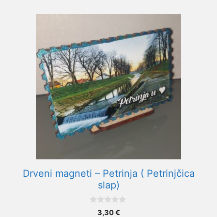
Drveni magneti – Petrinja ( Petrinjčica
slap)
0
3,30
€
o