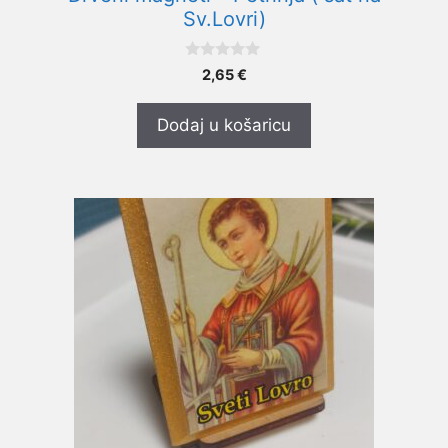
Sv.Lovri)
0
2,65
€
o
d
5
Dodaj u košaricu