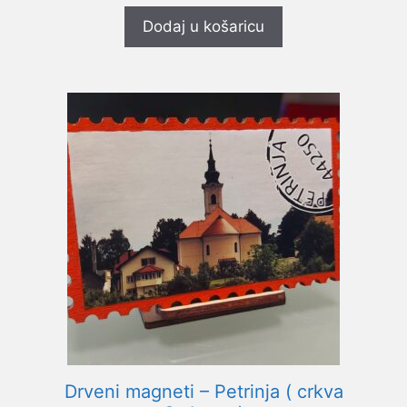
d
5
Dodaj u košaricu
Drveni magneti – Petrinja ( crkva