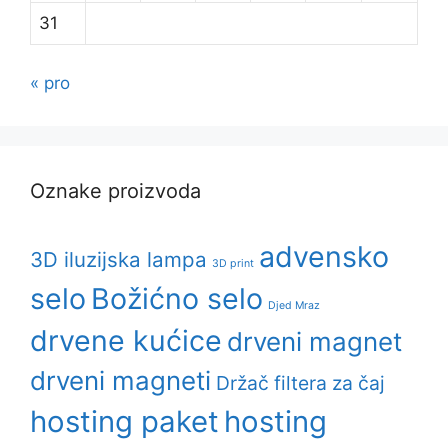
31
« pro
Oznake proizvoda
advensko
3D iluzijska lampa
3D print
selo
Božićno selo
Djed Mraz
drvene kućice
drveni magnet
drveni magneti
Držač filtera za čaj
hosting paket
hosting