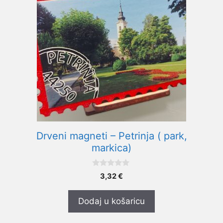
Drveni magneti – Petrinja ( park,
markica)
0
3,32
€
o
d
5
Dodaj u košaricu