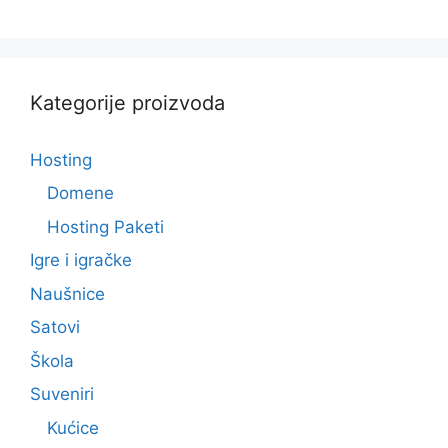
o
d
5
Kategorije proizvoda
Hosting
Domene
Hosting Paketi
Igre i igračke
Naušnice
Satovi
Škola
Suveniri
Kućice