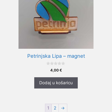
Petrinjska Lipa – magnet
0
4,00
€
o
d
5
Dodaj u košaricu
1
2
→