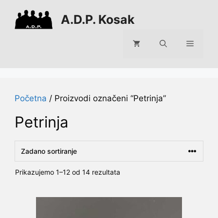
Preskoči
A.D.P. Kosak
na
sadržaj
Izborni
Početna
/ Proizvodi označeni “Petrinja”
Petrinja
Prikazujemo 1–12 od 14 rezultata
Ovaj
proizvod