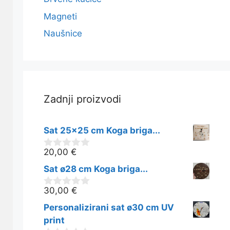
Magneti
Naušnice
Zadnji proizvodi
Sat 25x25 cm Koga briga...
20,00
€
0
o
Sat ø28 cm Koga briga...
d
5
30,00
€
0
o
Personalizirani sat ø30 cm UV
d
5
print