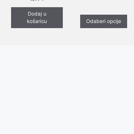
o
5
d
5
Dodaj u
košaricu
Odaberi opcije