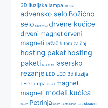
3D iluzijska lampa
3D print
advensko selo
Božićno
selo
drvene kućice
Djed Mraz
drveni magnet
drveni
magneti
Držač filtera za čaj
hosting paket
hosting
paketi
lasersko
igra
ix ox
rezanje
LED
LED 3d iluzija
magnet
LED lampa
likovni
modeli kućica
magneti
Petrinja
sat
ukrasna
paleta
Santa
Santa Claus