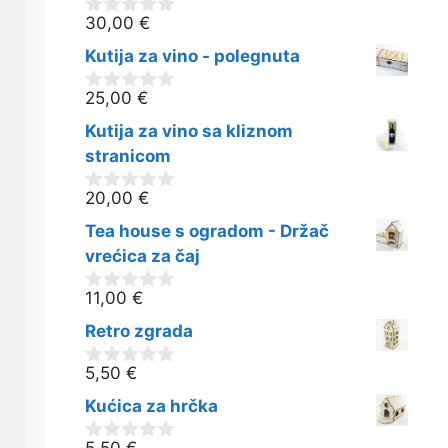
30,00
€
0
o
Kutija za vino - polegnuta
d
5
25,00
€
0
o
Kutija za vino sa kliznom
d
5
stranicom
20,00
€
0
o
Tea house s ogradom - Držač
d
5
vrećica za čaj
11,00
€
0
o
Retro zgrada
d
5
5,50
€
0
o
Kućica za hrčka
d
5