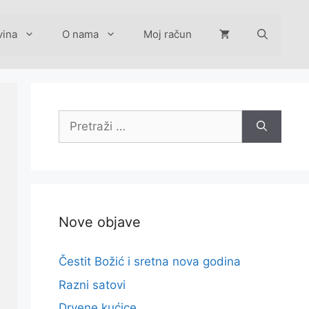
vina
O nama
Moj račun
Pretraži:
Nove objave
Čestit Božić i sretna nova godina
Razni satovi
Drvene kućice