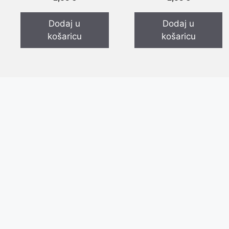
o
o
d
d
5
5
Dodaj u
Dodaj u
košaricu
košaricu