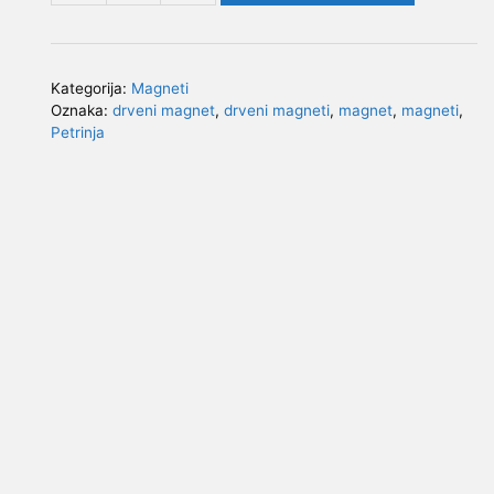
magneti
-
Petrinja
Kategorija:
Magneti
(
Oznaka:
drveni magnet
,
drveni magneti
,
magnet
,
magneti
,
crkva
Petrinja
Sv.Lovro)
količina