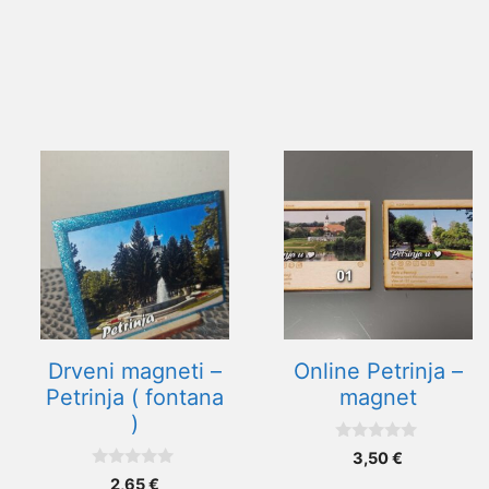
Ovaj
proizvod
ima
više
varijanti.
Opcije
se
mogu
Drveni magneti –
Online Petrinja –
odabrati
Petrinja ( fontana
magnet
na
)
stranici
0
3,50
€
proizvoda
o
0
d
2,65
€