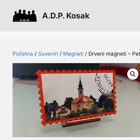
Preskoči
na
A.D.P. Kosak
sadržaj
Početna
/
Suveniri
/
Magneti
/ Drveni magneti – Pet