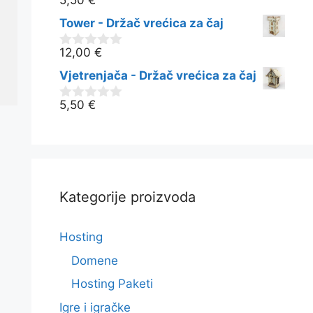
5,50
€
0
o
Tower - Držač vrećica za čaj
d
5
12,00
€
0
o
Vjetrenjača - Držač vrećica za čaj
d
5
5,50
€
0
o
d
5
Kategorije proizvoda
Hosting
Domene
Hosting Paketi
Igre i igračke