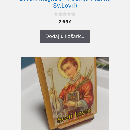
Sv.Lovri)
0
2,65
€
o
d
5
Dodaj u košaricu