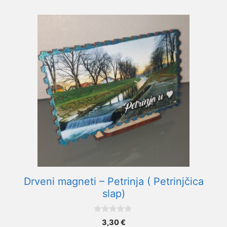
Drveni magneti – Petrinja ( Petrinjčica
slap)
0
3,30
€
o