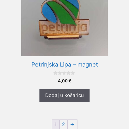
Petrinjska Lipa – magnet
0
4,00
€
o
d
5
Dodaj u košaricu
1
2
→