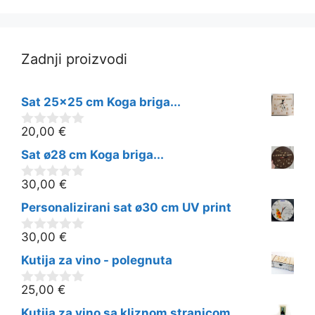
Zadnji proizvodi
Sat 25x25 cm Koga briga...
20,00
€
0
o
Sat ø28 cm Koga briga...
d
5
30,00
€
0
o
Personalizirani sat ø30 cm UV print
d
5
30,00
€
0
o
Kutija za vino - polegnuta
d
5
25,00
€
0
o
Kutija za vino sa kliznom stranicom