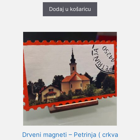
d
5
Dodaj u košaricu
Drveni magneti – Petrinja ( crkva