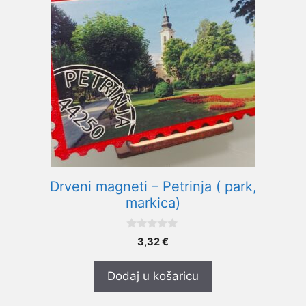
Drveni magneti – Petrinja ( park,
markica)
0
3,32
€
o
d
5
Dodaj u košaricu