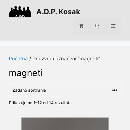
Preskoči
A.D.P. Kosak
na
sadržaj
Izborni
Početna
/ Proizvodi označeni “magneti”
magneti
Prikazujemo 1–12 od 14 rezultata
Ovaj
proizvod