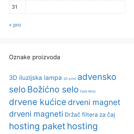
31
« pro
Oznake proizvoda
advensko
3D iluzijska lampa
3D print
selo
Božićno selo
Djed Mraz
drvene kućice
drveni magnet
drveni magneti
Držač filtera za čaj
hosting paket
hosting