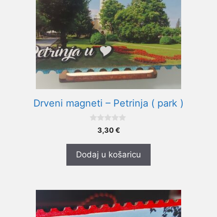
Drveni magneti – Petrinja ( park )
0
3,30
€
o
d
5
Dodaj u košaricu