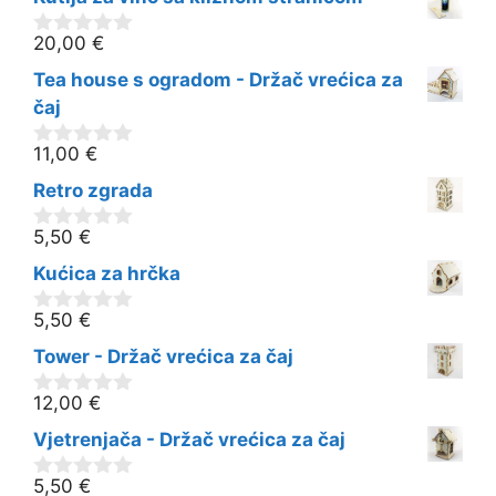
d
5
20,00
€
0
o
Tea house s ogradom - Držač vrećica za
d
5
čaj
11,00
€
0
o
Retro zgrada
d
5
5,50
€
0
o
Kućica za hrčka
d
5
5,50
€
0
o
Tower - Držač vrećica za čaj
d
5
12,00
€
0
o
Vjetrenjača - Držač vrećica za čaj
d
5
5,50
€
0