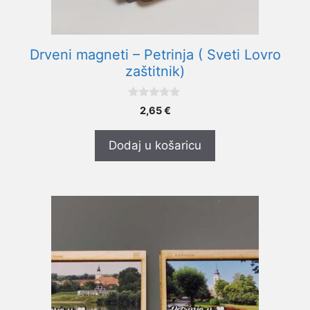
Drveni magneti – Petrinja ( Sveti Lovro
zaštitnik)
0
2,65
€
o
d
5
Dodaj u košaricu
Ovaj
proizvod
ima
više
varijanti.
Opcije
se