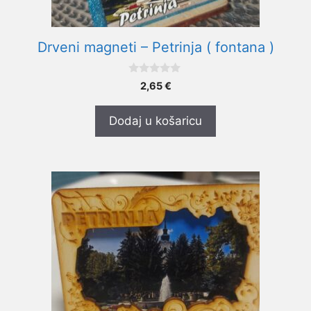
Drveni magneti – Petrinja ( fontana )
0
2,65
€
o
d
5
Dodaj u košaricu