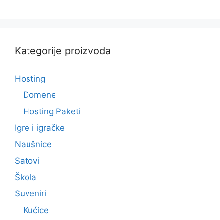
o
d
5
Kategorije proizvoda
Hosting
Domene
Hosting Paketi
Igre i igračke
Naušnice
Satovi
Škola
Suveniri
Kućice