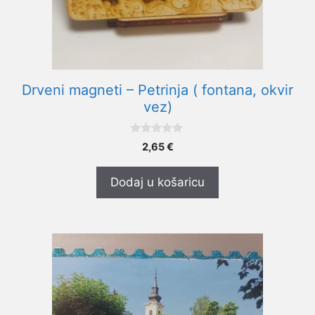
Drveni magneti – Petrinja ( fontana, okvir
vez)
0
2,65
€
o
d
5
Dodaj u košaricu