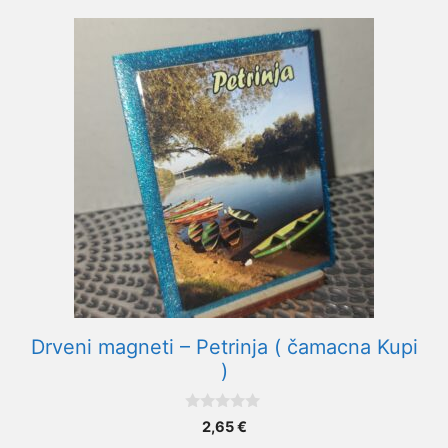
Drveni magneti – Petrinja ( čamacna Kupi
)
0
2,65
€
o