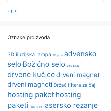
« pro
Oznake proizvoda
advensko
3D iluzijska lampa
3D print
selo
Božićno selo
Djed Mraz
drvene kućice
drveni magnet
drveni magneti
Držač filtera za čaj
hosting paket
hosting
paketi
lasersko rezanje
igra
ix ox