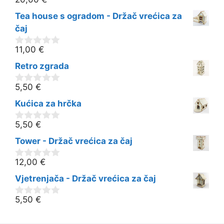
0
o
Tea house s ogradom - Držač vrećica za
d
5
čaj
11,00
€
0
o
Retro zgrada
d
5
5,50
€
0
o
Kućica za hrčka
d
5
5,50
€
0
o
Tower - Držač vrećica za čaj
d
5
12,00
€
0
o
Vjetrenjača - Držač vrećica za čaj
d
5
5,50
€
0
o
d