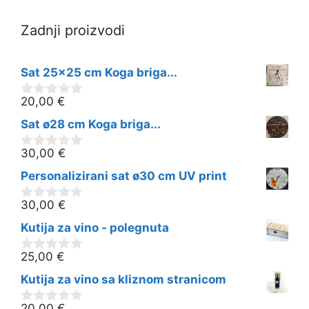
Zadnji proizvodi
Sat 25x25 cm Koga briga...
20,00
€
0
o
Sat ø28 cm Koga briga...
d
5
30,00
€
0
o
Personalizirani sat ø30 cm UV print
d
5
30,00
€
0
o
Kutija za vino - polegnuta
d
5
25,00
€
0
o
Kutija za vino sa kliznom stranicom
d
5
20,00
€