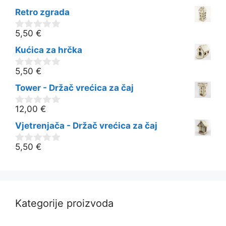
o
Retro zgrada
d
5
5,50
€
0
o
Kućica za hrčka
d
5
5,50
€
0
o
Tower - Držač vrećica za čaj
d
5
12,00
€
0
o
Vjetrenjača - Držač vrećica za čaj
d
5
5,50
€
0
o
d
5
Kategorije proizvoda