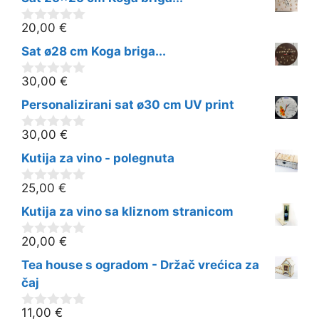
20,00
€
0
o
Sat ø28 cm Koga briga...
d
5
30,00
€
0
o
Personalizirani sat ø30 cm UV print
d
5
30,00
€
0
o
Kutija za vino - polegnuta
d
5
25,00
€
0
o
Kutija za vino sa kliznom stranicom
d
5
20,00
€
0
o
Tea house s ogradom - Držač vrećica za
d
5
čaj
11,00
€
0