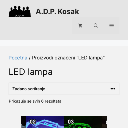
Preskoči
A.D.P. Kosak
na
sadržaj
Izborni
Početna
/ Proizvodi označeni “LED lampa”
LED lampa
Prikazuje se svih 6 rezultata
Ovaj
proizvod