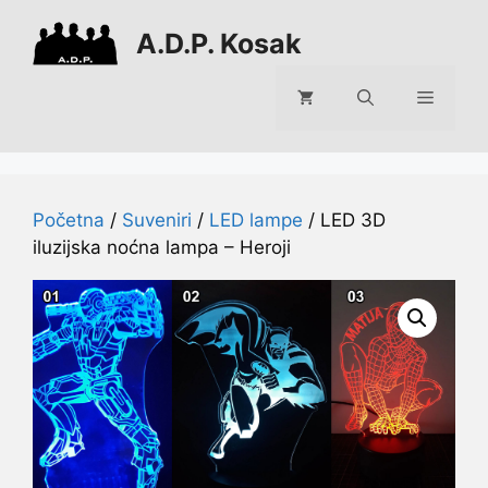
Preskoči
A.D.P. Kosak
na
sadržaj
Izborni
Početna
/
Suveniri
/
LED lampe
/ LED 3D
iluzijska noćna lampa – Heroji