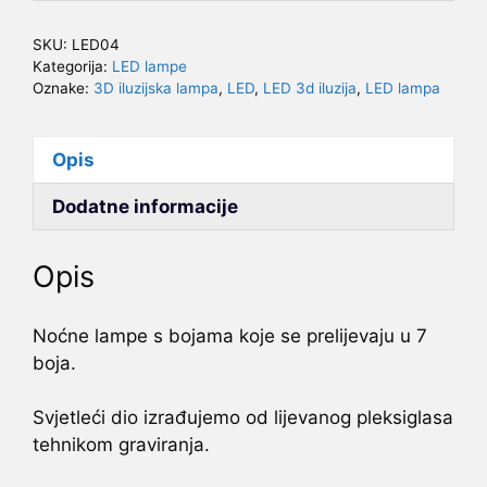
iluzijska
noćna
SKU:
LED04
lampa
Kategorija:
LED lampe
-
Oznake:
3D iluzijska lampa
,
LED
,
LED 3d iluzija
,
LED lampa
Heroji
količina
Opis
Dodatne informacije
Opis
Noćne lampe s bojama koje se prelijevaju u 7
boja.
Svjetleći dio izrađujemo od lijevanog pleksiglasa
tehnikom graviranja.