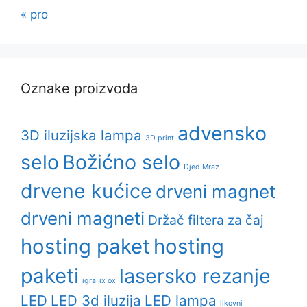
« pro
Oznake proizvoda
advensko
3D iluzijska lampa
3D print
selo
Božićno selo
Djed Mraz
drvene kućice
drveni magnet
drveni magneti
Držač filtera za čaj
hosting paket
hosting
paketi
lasersko rezanje
igra
ix ox
LED
LED 3d iluzija
LED lampa
likovni