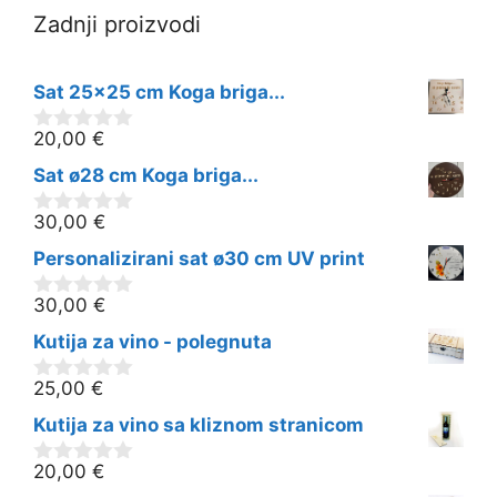
Zadnji proizvodi
Sat 25x25 cm Koga briga...
20,00
€
0
o
Sat ø28 cm Koga briga...
d
5
30,00
€
0
o
Personalizirani sat ø30 cm UV print
d
5
30,00
€
0
o
Kutija za vino - polegnuta
d
5
25,00
€
0
o
Kutija za vino sa kliznom stranicom
d
5
20,00
€
0
o