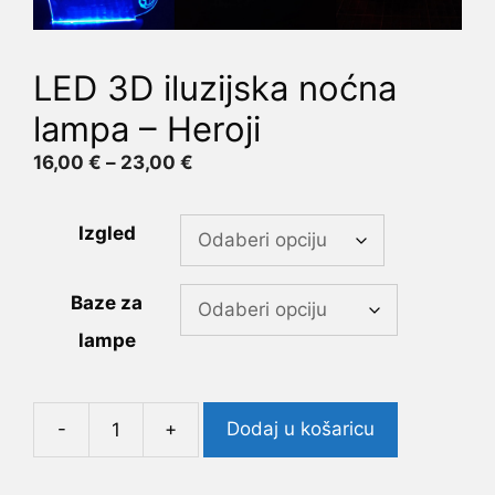
LED 3D iluzijska noćna
lampa – Heroji
Raspon
16,00
€
–
23,00
€
cijena:
od
Izgled
16,00 €
do
23,00 €
Baze za
lampe
-
+
Dodaj u košaricu
LED
3D