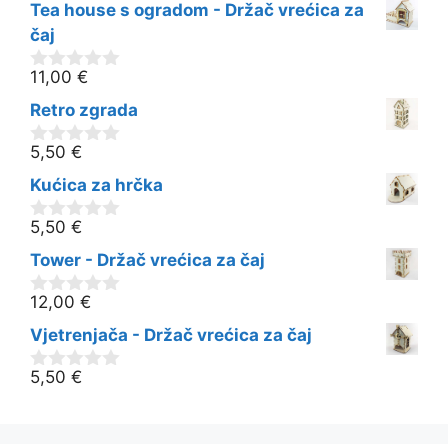
Tea house s ogradom - Držač vrećica za
d
5
čaj
11,00
€
0
o
Retro zgrada
d
5
5,50
€
0
o
Kućica za hrčka
d
5
5,50
€
0
o
Tower - Držač vrećica za čaj
d
5
12,00
€
0
o
Vjetrenjača - Držač vrećica za čaj
d
5
5,50
€
0
o
d
5