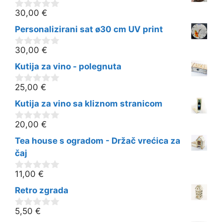
5
30,00
€
0
o
Personalizirani sat ø30 cm UV print
d
5
30,00
€
0
o
Kutija za vino - polegnuta
d
5
25,00
€
0
o
Kutija za vino sa kliznom stranicom
d
5
20,00
€
0
o
Tea house s ogradom - Držač vrećica za
d
5
čaj
11,00
€
0
o
Retro zgrada
d
5
5,50
€
0
o