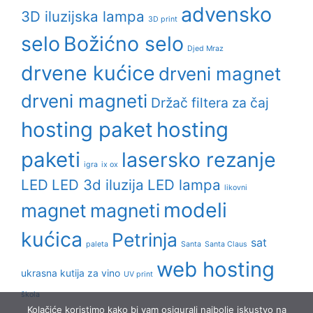
advensko
3D iluzijska lampa
3D print
selo
Božićno selo
Djed Mraz
drvene kućice
drveni magnet
drveni magneti
Držač filtera za čaj
hosting paket
hosting
paketi
lasersko rezanje
igra
ix ox
LED
LED 3d iluzija
LED lampa
likovni
modeli
magnet
magneti
kućica
Petrinja
sat
paleta
Santa
Santa Claus
web hosting
ukrasna kutija za vino
UV print
škola
Kolačiće koristimo kako bi vam osigurali najbolje iskustvo na