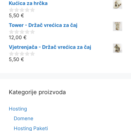
Kućica za hrčka
d
5
5,50
€
0
o
Tower - Držač vrećica za čaj
d
5
12,00
€
0
o
Vjetrenjača - Držač vrećica za čaj
d
5
5,50
€
0
o
d
5
Kategorije proizvoda
Hosting
Domene
Hosting Paketi