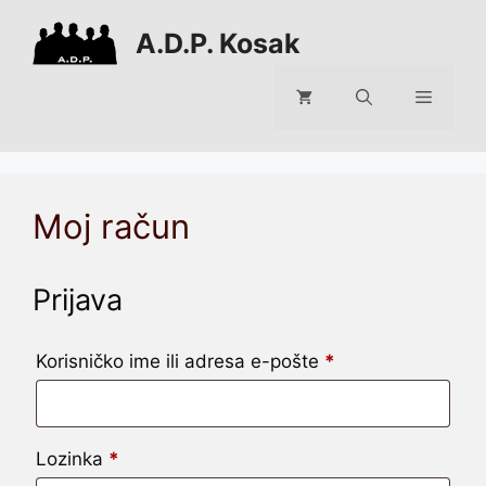
Preskoči
A.D.P. Kosak
na
sadržaj
Izborni
Moj račun
Prijava
Obvezno
Korisničko ime ili adresa e-pošte
*
Obvezno
Lozinka
*