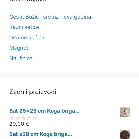
Čestit Božić i sretna nova godina
Razni satovi
Drvene kućice
Magneti
Naušnice
Zadnji proizvodi
Sat 25x25 cm Koga briga...
20,00
€
0
o
Sat ø28 cm Koga briga...
d