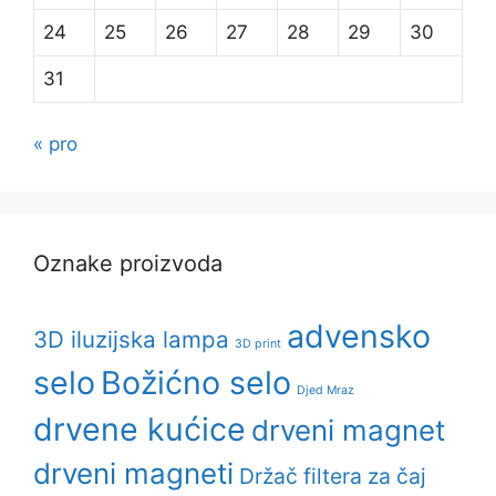
24
25
26
27
28
29
30
31
« pro
Oznake proizvoda
advensko
3D iluzijska lampa
3D print
selo
Božićno selo
Djed Mraz
drvene kućice
drveni magnet
drveni magneti
Držač filtera za čaj