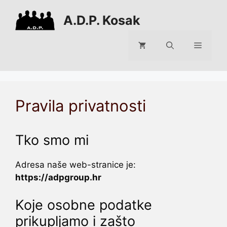
Preskoči
A.D.P. Kosak
na
sadržaj
Izborni
Pravila privatnosti
Tko smo mi
Adresa naše web-stranice je:
https://adpgroup.hr
Koje osobne podatke
prikupljamo i zašto