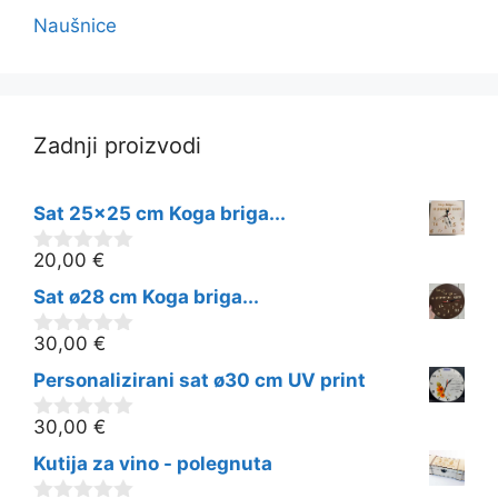
Naušnice
Zadnji proizvodi
Sat 25x25 cm Koga briga...
20,00
€
0
o
Sat ø28 cm Koga briga...
d
5
30,00
€
0
o
Personalizirani sat ø30 cm UV print
d
5
30,00
€
0
o
Kutija za vino - polegnuta
d
5