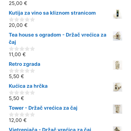
25,00
€
0
o
Kutija za vino sa kliznom stranicom
d
5
20,00
€
0
o
Tea house s ogradom - Držač vrećica za
d
5
čaj
11,00
€
0
o
Retro zgrada
d
5
5,50
€
0
o
Kućica za hrčka
d
5
5,50
€
0
o
Tower - Držač vrećica za čaj
d
5
12,00
€
0
o
Vjetrenjača - Držač vrećica za čaj