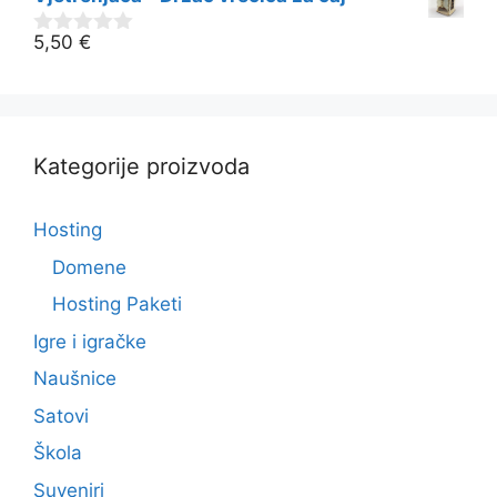
d
5
5,50
€
0
o
d
5
Kategorije proizvoda
Hosting
Domene
Hosting Paketi
Igre i igračke
Naušnice
Satovi
Škola
Suveniri