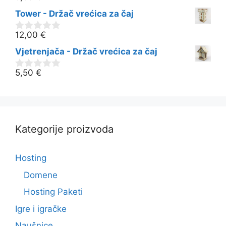
o
Tower - Držač vrećica za čaj
d
5
12,00
€
0
o
Vjetrenjača - Držač vrećica za čaj
d
5
5,50
€
0
o
d
5
Kategorije proizvoda
Hosting
Domene
Hosting Paketi
Igre i igračke
Naušnice