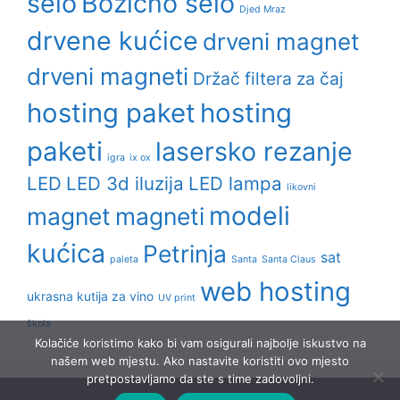
selo
Božićno selo
Djed Mraz
drvene kućice
drveni magnet
drveni magneti
Držač filtera za čaj
hosting paket
hosting
paketi
lasersko rezanje
igra
ix ox
LED
LED 3d iluzija
LED lampa
likovni
modeli
magnet
magneti
kućica
Petrinja
sat
paleta
Santa
Santa Claus
web hosting
ukrasna kutija za vino
UV print
škola
Kolačiće koristimo kako bi vam osigurali najbolje iskustvo na
našem web mjestu. Ako nastavite koristiti ovo mjesto
pretpostavljamo da ste s time zadovoljni.