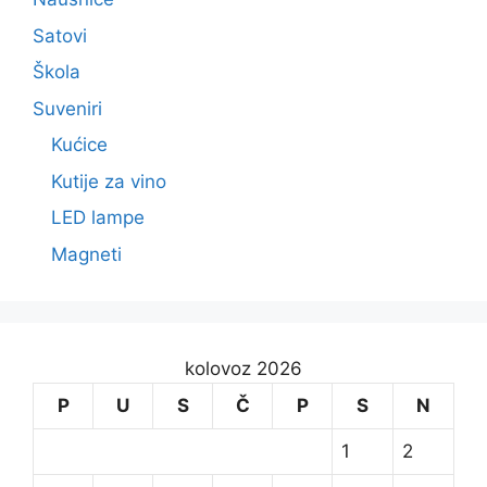
Satovi
Škola
Suveniri
Kućice
Kutije za vino
LED lampe
Magneti
kolovoz 2026
P
U
S
Č
P
S
N
1
2