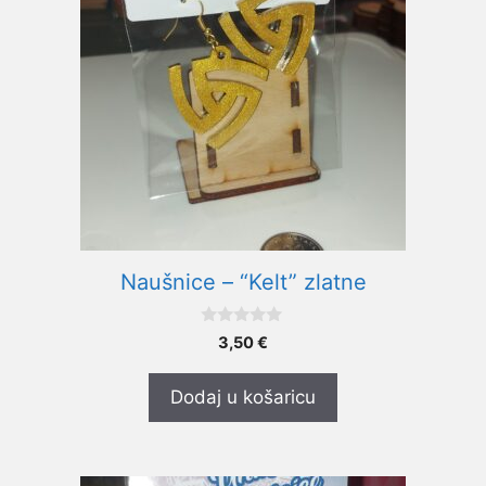
Naušnice – “Kelt” zlatne
0
3,50
€
o
d
5
Dodaj u košaricu