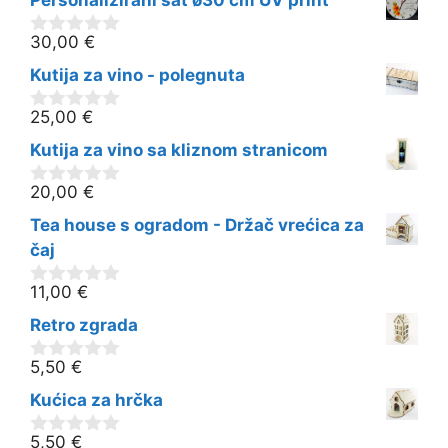
Personalizirani sat ø30 cm UV print
d
5
30,00
€
0
o
Kutija za vino - polegnuta
d
5
25,00
€
0
o
Kutija za vino sa kliznom stranicom
d
5
20,00
€
0
o
Tea house s ogradom - Držač vrećica za
d
5
čaj
11,00
€
0
o
Retro zgrada
d
5
5,50
€
0
o
Kućica za hrčka
d
5
5,50
€
0