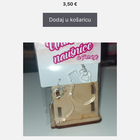
0
3,50
€
o
d
5
Dodaj u košaricu