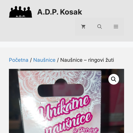
Preskoči
A.D.P. Kosak
na
sadržaj
Izborni
Početna
/
Naušnice
/ Naušnice – ringovi žuti