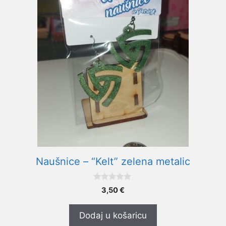
Naušnice – “Kelt” zelena metalic
0
3,50
€
o
d
5
Dodaj u košaricu