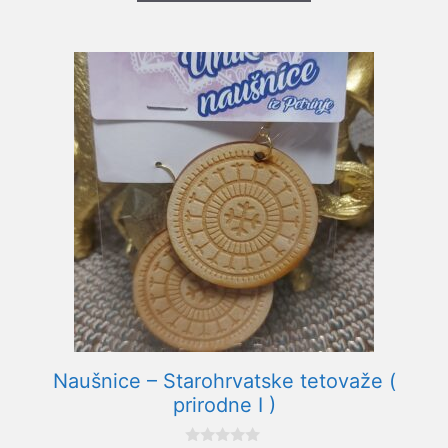
Naušnice – Starohrvatske tetovaže (
prirodne I )