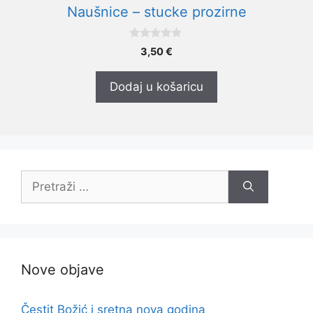
Naušnice – stucke prozirne
0
3,50
€
o
d
5
Dodaj u košaricu
Pretraži:
Nove objave
Čestit Božić i sretna nova godina