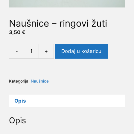
Naušnice – ringovi žuti
3,50
€
-
+
Dodaj u košaricu
Naušnice
-
ringovi
žuti
Kategorija:
Naušnice
količina
Opis
Opis