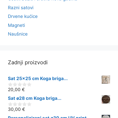
Razni satovi
Drvene kućice
Magneti
Naušnice
Zadnji proizvodi
Sat 25x25 cm Koga briga...
20,00
€
0
o
Sat ø28 cm Koga briga...
d
5
30,00
€
0
o