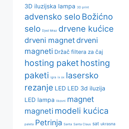
3D iluzijska lampa
3D print
advensko selo
Božićno
selo
drvene kućice
Djed Mraz
drveni magnet
drveni
magneti
Držač filtera za čaj
hosting paket
hosting
paketi
lasersko
igra
ix ox
rezanje
LED
LED 3d iluzija
magnet
LED lampa
likovni
modeli kućica
magneti
Petrinja
sat
ukrasna
paleta
Santa
Santa Claus