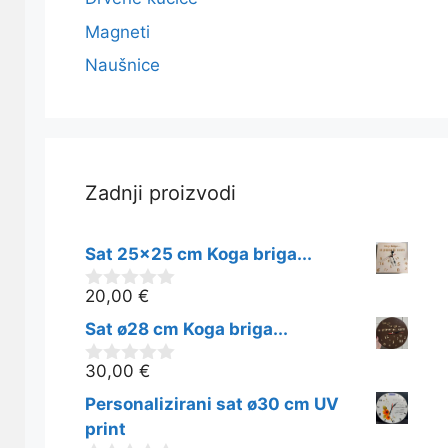
Magneti
Naušnice
Zadnji proizvodi
Sat 25x25 cm Koga briga...
20,00
€
0
o
Sat ø28 cm Koga briga...
d
5
30,00
€
0
o
Personalizirani sat ø30 cm UV
d
5
print