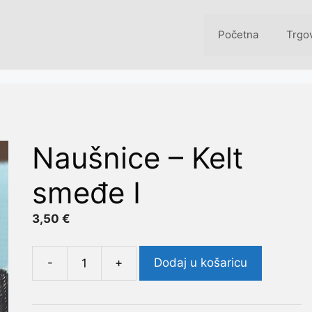
Početna
Trgo
Naušnice – Kelt
smeđe I
3,50
€
-
+
Dodaj u košaricu
Naušnice
-
Kelt