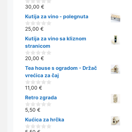
30,00
€
0
o
Kutija za vino - polegnuta
d
5
25,00
€
0
o
Kutija za vino sa kliznom
d
5
stranicom
20,00
€
0
o
Tea house s ogradom - Držač
d
5
vrećica za čaj
11,00
€
0
o
Retro zgrada
d
5
5,50
€
0
o
Kućica za hrčka
d
5