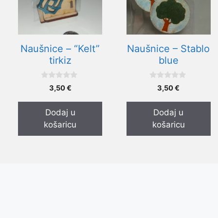
Naušnice – “Kelt”
Naušnice – Stablo
tirkiz
blue
0
0
3,50
€
3,50
€
o
o
d
d
5
5
Dodaj u
Dodaj u
košaricu
košaricu