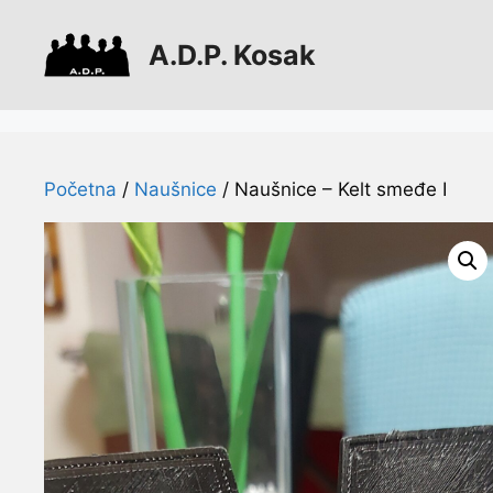
Preskoči
na
A.D.P. Kosak
sadržaj
Početna
/
Naušnice
/ Naušnice – Kelt smeđe I