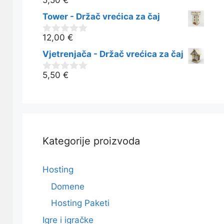
5,50
€
0
o
Tower - Držač vrećica za čaj
d
5
12,00
€
0
o
Vjetrenjača - Držač vrećica za čaj
d
5
5,50
€
0
o
d
5
Kategorije proizvoda
Hosting
Domene
Hosting Paketi
Igre i igračke