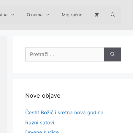
vina
O nama
Moj račun
Pretraži:
Nove objave
Čestit Božić i sretna nova godina
Razni satovi
Drvene kućice