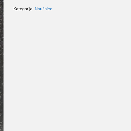
smeđe
Kategorija:
Naušnice
I
količina