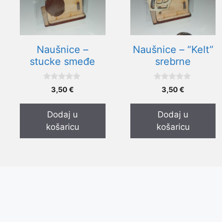
Naušnice –
Naušnice – “Kelt”
stucke smeđe
srebrne
0
0
3,50
€
3,50
€
o
o
d
d
5
5
Dodaj u
Dodaj u
košaricu
košaricu