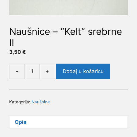
Naušnice – “Kelt” srebrne
II
3,50
€
-
+
Dodaj u košaricu
Naušnice
-
"Kelt"
srebrne
Kategorija:
Naušnice
II
količina
Opis