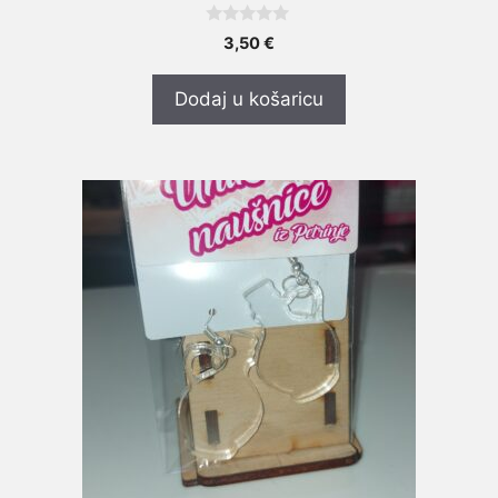
0
3,50
€
o
d
5
Dodaj u košaricu