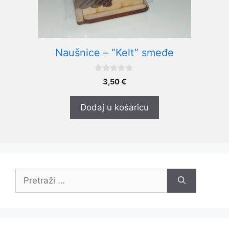
Naušnice – “Kelt” smeđe
0
3,50
€
o
d
5
Dodaj u košaricu
Pretraži: