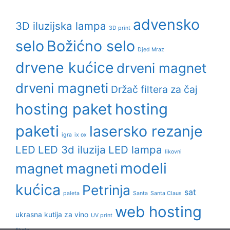
advensko
3D iluzijska lampa
3D print
selo
Božićno selo
Djed Mraz
drvene kućice
drveni magnet
drveni magneti
Držač filtera za čaj
hosting paket
hosting
paketi
lasersko rezanje
igra
ix ox
LED
LED 3d iluzija
LED lampa
likovni
modeli
magnet
magneti
kućica
Petrinja
sat
paleta
Santa
Santa Claus
web hosting
ukrasna kutija za vino
UV print