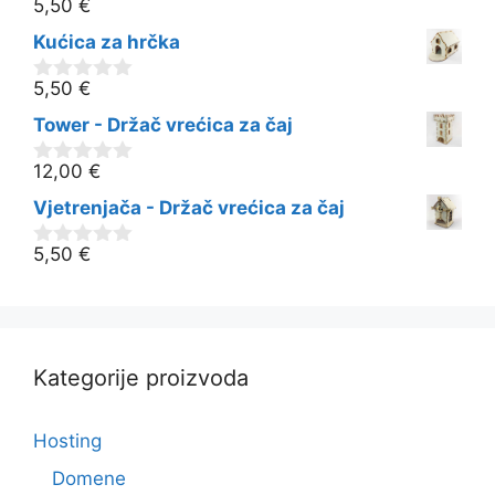
5,50
€
0
o
Kućica za hrčka
d
5
5,50
€
0
o
Tower - Držač vrećica za čaj
d
5
12,00
€
0
o
Vjetrenjača - Držač vrećica za čaj
d
5
5,50
€
0
o
d
5
Kategorije proizvoda
Hosting
Domene