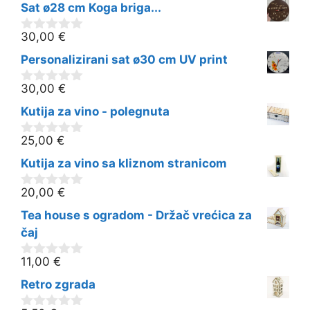
o
Sat ø28 cm Koga briga...
d
5
30,00
€
0
o
Personalizirani sat ø30 cm UV print
d
5
30,00
€
0
o
Kutija za vino - polegnuta
d
5
25,00
€
0
o
Kutija za vino sa kliznom stranicom
d
5
20,00
€
0
o
Tea house s ogradom - Držač vrećica za
d
5
čaj
11,00
€
0
o
Retro zgrada
d
5