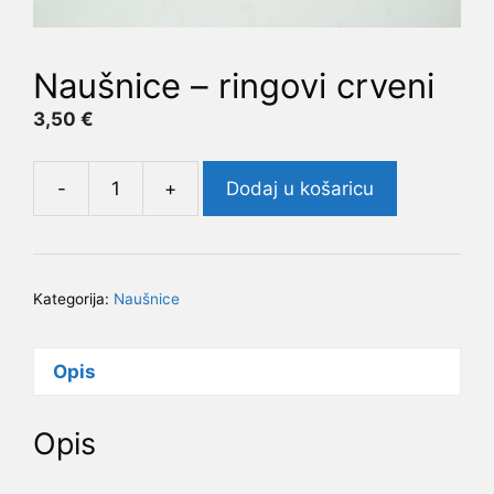
Naušnice – ringovi crveni
3,50
€
-
+
Dodaj u košaricu
Naušnice
-
ringovi
crveni
Kategorija:
Naušnice
količina
Opis
Opis