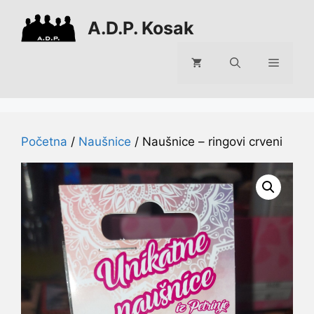
Preskoči
A.D.P. Kosak
na
sadržaj
Izborni
Početna
/
Naušnice
/ Naušnice – ringovi crveni