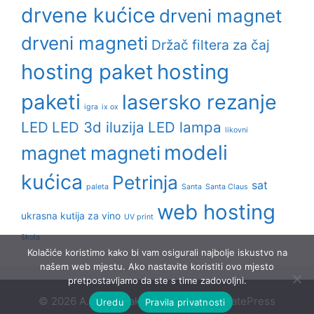
drvene kućice
drveni magnet
drveni magneti
Držač filtera za čaj
hosting paket
hosting
paketi
lasersko rezanje
igra
ix ox
LED
LED 3d iluzija
LED lampa
likovni
modeli
magnet
magneti
kućica
Petrinja
sat
paleta
Santa
Santa Claus
web hosting
ukrasna kutija za vino
UV print
škola
Kolačiće koristimo kako bi vam osigurali najbolje iskustvo na
našem web mjestu. Ako nastavite koristiti ovo mjesto
pretpostavljamo da ste s time zadovoljni.
© 2026 A.D.P. Kosak
• Built with
GeneratePress
Uredu
Pravila privatnosti