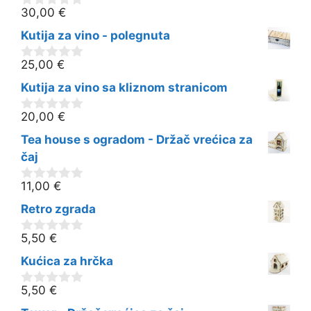
30,00
€
0
o
Kutija za vino - polegnuta
d
5
25,00
€
0
o
Kutija za vino sa kliznom stranicom
d
5
20,00
€
0
o
Tea house s ogradom - Držač vrećica za
d
5
čaj
11,00
€
0
o
Retro zgrada
d
5
5,50
€
0
o
Kućica za hrčka
d
5
5,50
€
0
o