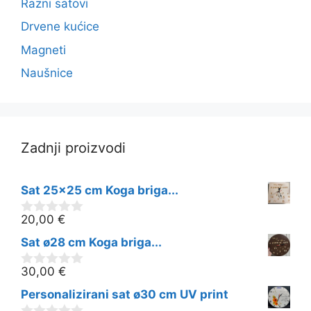
Razni satovi
Drvene kućice
Magneti
Naušnice
Zadnji proizvodi
Sat 25x25 cm Koga briga...
20,00
€
0
o
Sat ø28 cm Koga briga...
d
5
30,00
€
0
o
Personalizirani sat ø30 cm UV print
d
5