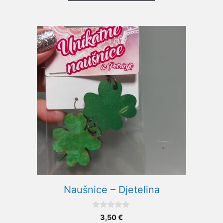
Naušnice – Djetelina
0
3,50
€
o