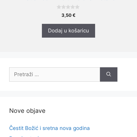
0
3,50
€
o
d
5
Dodaj u košaricu
Pretraži:
Nove objave
Čestit Božić i sretna nova godina