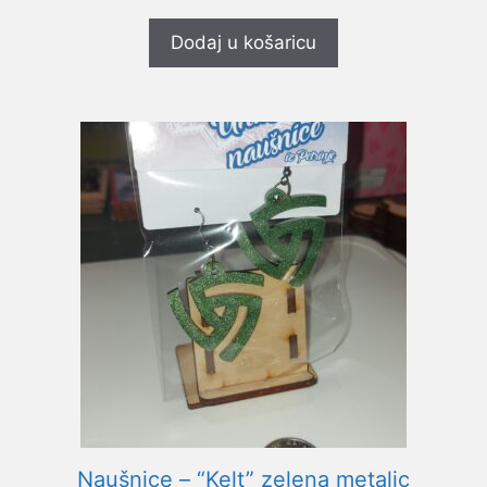
d
5
Dodaj u košaricu
Naušnice – “Kelt” zelena metalic