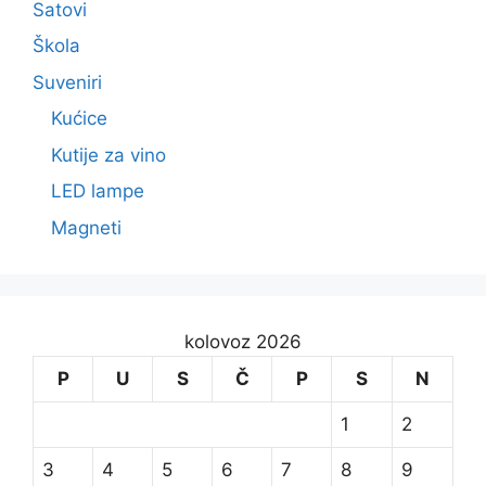
Satovi
Škola
Suveniri
Kućice
Kutije za vino
LED lampe
Magneti
kolovoz 2026
P
U
S
Č
P
S
N
1
2
3
4
5
6
7
8
9