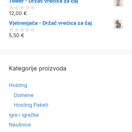
Tower - Držač vrećica za čaj
d
5
12,00
€
0
o
Vjetrenjača - Držač vrećica za čaj
d
5
5,50
€
0
o
d
5
Kategorije proizvoda
Hosting
Domene
Hosting Paketi
Igre i igračke
Naušnice