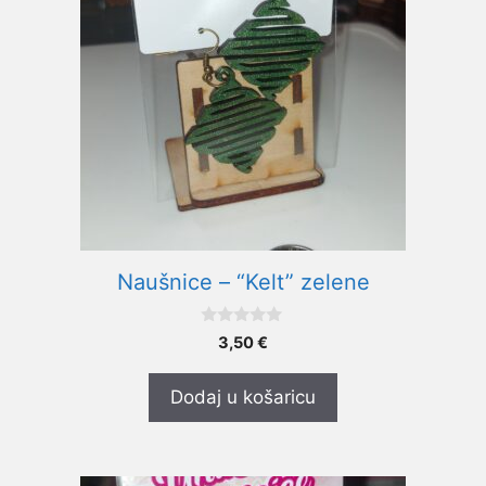
Naušnice – “Kelt” zelene
0
3,50
€
o
d
5
Dodaj u košaricu