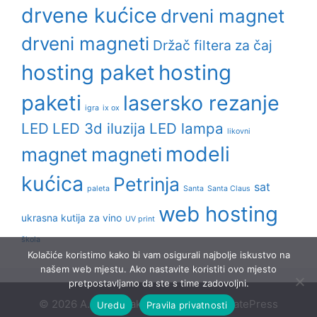
drvene kućice
drveni magnet
drveni magneti
Držač filtera za čaj
hosting paket
hosting
paketi
lasersko rezanje
igra
ix ox
LED
LED 3d iluzija
LED lampa
likovni
modeli
magnet
magneti
kućica
Petrinja
sat
paleta
Santa
Santa Claus
web hosting
ukrasna kutija za vino
UV print
škola
Kolačiće koristimo kako bi vam osigurali najbolje iskustvo na
našem web mjestu. Ako nastavite koristiti ovo mjesto
pretpostavljamo da ste s time zadovoljni.
© 2026 A.D.P. Kosak
• Built with
GeneratePress
Uredu
Pravila privatnosti