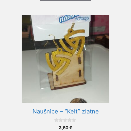
Naušnice – “Kelt” zlatne
0
3,50
€
o