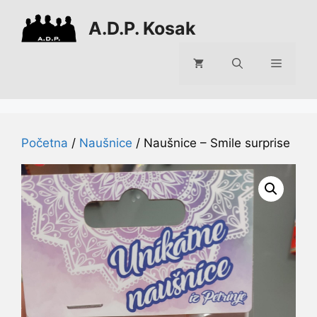
Preskoči
A.D.P. Kosak
na
sadržaj
Izborni
Početna
/
Naušnice
/ Naušnice – Smile surprise