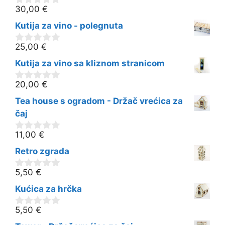
30,00
€
0
o
Kutija za vino - polegnuta
d
5
25,00
€
0
o
Kutija za vino sa kliznom stranicom
d
5
20,00
€
0
o
Tea house s ogradom - Držač vrećica za
d
5
čaj
11,00
€
0
o
Retro zgrada
d
5
5,50
€
0
o
Kućica za hrčka
d
5
5,50
€
0
o