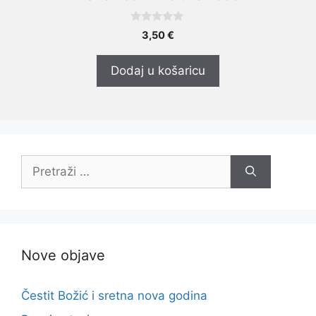
0
3,50
€
o
d
5
Dodaj u košaricu
Pretraži:
Nove objave
Čestit Božić i sretna nova godina