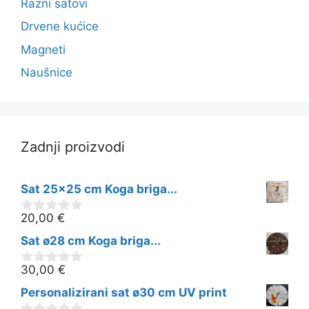
Razni satovi
Drvene kućice
Magneti
Naušnice
Zadnji proizvodi
Sat 25x25 cm Koga briga...
20,00
€
0
o
Sat ø28 cm Koga briga...
d
5
30,00
€
0
o
Personalizirani sat ø30 cm UV print
d
5