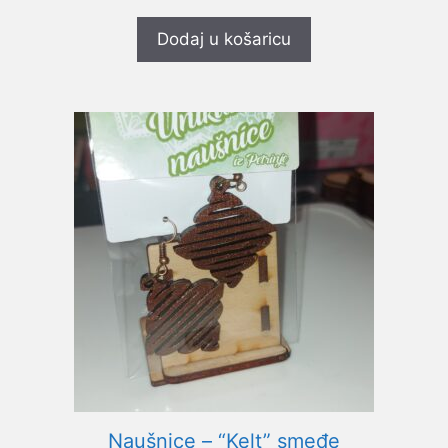
d
5
Dodaj u košaricu
Naušnice – “Kelt” smeđe