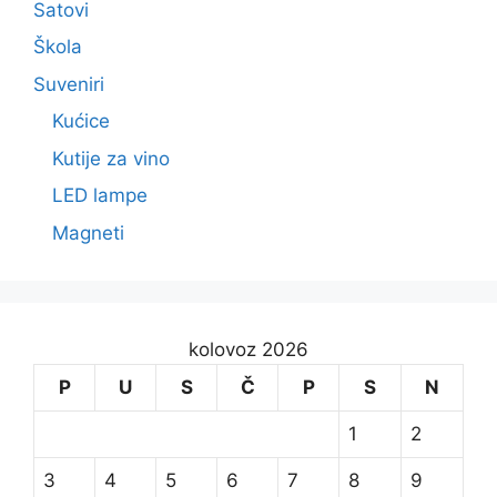
Satovi
Škola
Suveniri
Kućice
Kutije za vino
LED lampe
Magneti
kolovoz 2026
P
U
S
Č
P
S
N
1
2
3
4
5
6
7
8
9