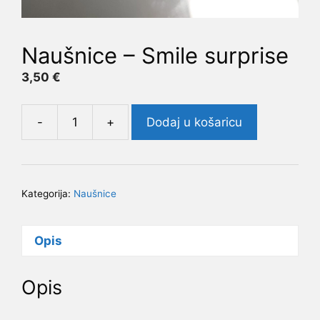
Naušnice – Smile surprise
3,50
€
-
+
Dodaj u košaricu
Naušnice
-
Smile
surprise
Kategorija:
Naušnice
količina
Opis
Opis