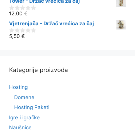
Tower - Držač vrećica za čaj
d
5
12,00
€
0
o
Vjetrenjača - Držač vrećica za čaj
d
5
5,50
€
0
o
d
5
Kategorije proizvoda
Hosting
Domene
Hosting Paketi
Igre i igračke
Naušnice