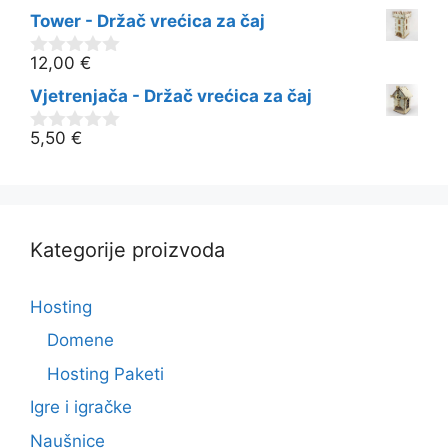
o
Tower - Držač vrećica za čaj
d
5
12,00
€
0
o
Vjetrenjača - Držač vrećica za čaj
d
5
5,50
€
0
o
d
5
Kategorije proizvoda
Hosting
Domene
Hosting Paketi
Igre i igračke
Naušnice