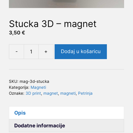
Stucka 3D – magnet
3,50
€
-
+
Dodaj u košaricu
Stucka
3D
-
magnet
SKU:
mag-3d-stucka
količina
Kategorija:
Magneti
Oznake:
3D print
,
magnet
,
magneti
,
Petrinja
Opis
Dodatne informacije