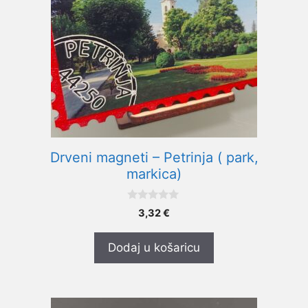
Drveni magneti – Petrinja ( park,
markica)
0
3,32
€
o
d
5
Dodaj u košaricu
Ovaj