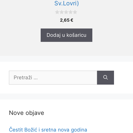
Sv.Lovri)
0
2,65
€
o
d
5
Dodaj u košaricu
Pretraži:
Nove objave
Čestit Božić i sretna nova godina