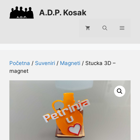
Preskoči
A.D.P. Kosak
na
sadržaj
Izborni
Početna
/
Suveniri
/
Magneti
/ Stucka 3D –
magnet