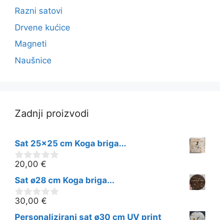
Razni satovi
Drvene kućice
Magneti
Naušnice
Zadnji proizvodi
Sat 25x25 cm Koga briga...
20,00
€
0
o
Sat ø28 cm Koga briga...
d
5
30,00
€
0
o
Personalizirani sat ø30 cm UV print
d