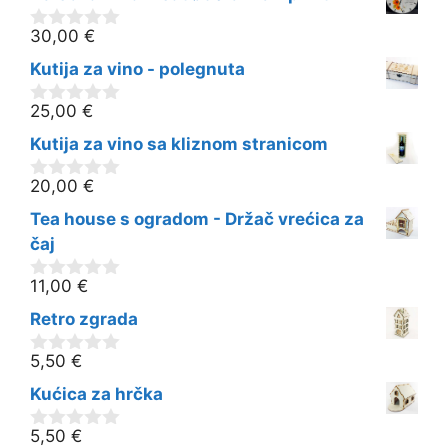
5
30,00
€
0
o
Kutija za vino - polegnuta
d
5
25,00
€
0
o
Kutija za vino sa kliznom stranicom
d
5
20,00
€
0
o
Tea house s ogradom - Držač vrećica za
d
5
čaj
11,00
€
0
o
Retro zgrada
d
5
5,50
€
0
o
Kućica za hrčka
d
5
5,50
€
0