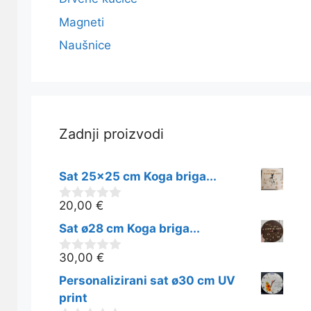
Magneti
Naušnice
Zadnji proizvodi
Sat 25x25 cm Koga briga...
20,00
€
0
o
Sat ø28 cm Koga briga...
d
5
30,00
€
0
o
Personalizirani sat ø30 cm UV
d
5
print