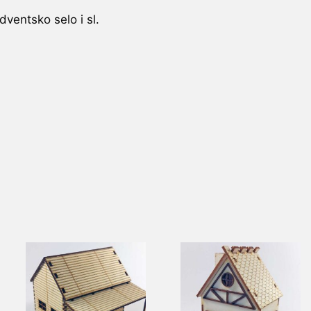
ventsko selo i sl.
Ovaj
proizvod
ima
više