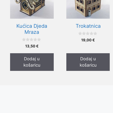
Kućica Djeda
Trokatnica
Mraza
0
19,00
€
o
0
d
13,50
€
o
5
d
5
Dodaj u
Dodaj u
košaricu
košaricu