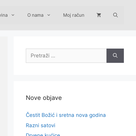
vina
O nama
Moj račun
Pretraži:
Nove objave
Čestit Božić i sretna nova godina
Razni satovi
Drvene kućice