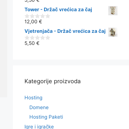
5,50
€
0
o
Tower - Držač vrećica za čaj
d
5
12,00
€
0
o
Vjetrenjača - Držač vrećica za čaj
d
5
5,50
€
0
n
o
d
5
Kategorije proizvoda
Hosting
Domene
Hosting Paketi
Igre i igračke