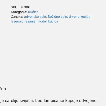
otvorenim
SKU:
DK006
krovom
Kategorija:
Kućice
količina
Oznaka:
advensko selo
,
Božićno selo
,
drvene kućice
,
lasersko rezanje
,
modeli kućica
čno.
e čaroliju svijetla. Led lampica se kupuje odvojeno.