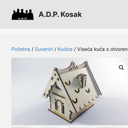
Preskoči
na
A.D.P. Kosak
sadržaj
Početna
/
Suveniri
/
Kućice
/ Viseća kuća s otvore