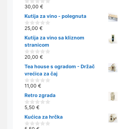
30,00
€
0
o
Kutija za vino - polegnuta
d
5
25,00
€
0
o
Kutija za vino sa kliznom
d
5
stranicom
20,00
€
0
o
Tea house s ogradom - Držač
d
5
vrećica za čaj
11,00
€
0
o
Retro zgrada
d
5
5,50
€
0
o
Kućica za hrčka
d
5