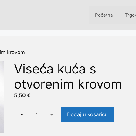
Početna
Trgo
nim krovom
Viseća kuća s
otvorenim krovom
5,50
€
-
+
Dodaj u košaricu
Viseća
kuća
s