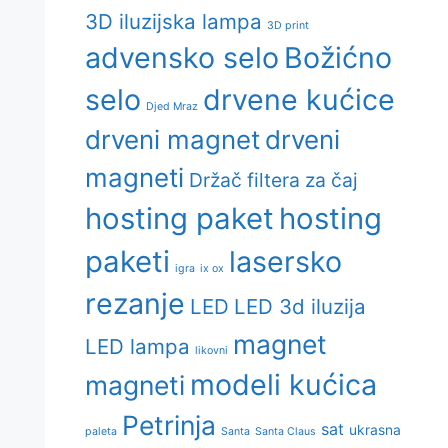
3D iluzijska lampa
3D print
advensko selo
Božićno
selo
drvene kućice
Djed Mraz
drveni magnet
drveni
magneti
Držač filtera za čaj
hosting paket
hosting
paketi
lasersko
igra
ix ox
rezanje
LED
LED 3d iluzija
magnet
LED lampa
likovni
modeli kućica
magneti
Petrinja
sat
ukrasna
paleta
Santa
Santa Claus