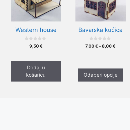
varijanti.
Opcije
se
mogu
Western house
Bavarska kućica
odabrati
na
0
0
Raspo
9,50
€
7,00
€
–
8,00
€
stranici
o
o
cijena:
d
d
proizvoda
5
5
od
7,00 €
Dodaj u
do
košaricu
Odaberi opcije
8,00 €