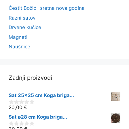
Čestit Božić i sretna nova godina
Razni satovi
Drvene kućice
Magneti
Naušnice
Zadnji proizvodi
Sat 25x25 cm Koga briga...
20,00
€
0
o
Sat ø28 cm Koga briga...
d
5