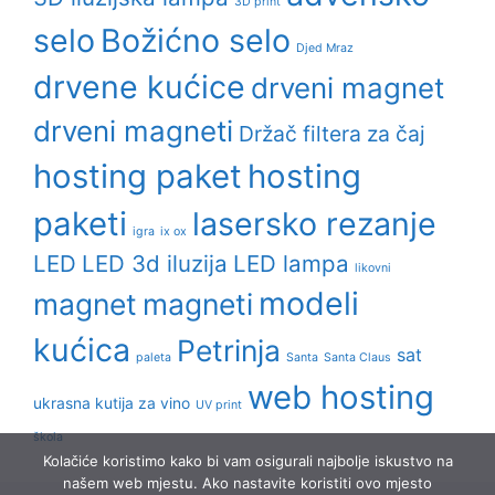
3D print
selo
Božićno selo
Djed Mraz
drvene kućice
drveni magnet
drveni magneti
Držač filtera za čaj
hosting paket
hosting
paketi
lasersko rezanje
igra
ix ox
LED
LED 3d iluzija
LED lampa
likovni
modeli
magnet
magneti
kućica
Petrinja
sat
paleta
Santa
Santa Claus
web hosting
ukrasna kutija za vino
UV print
škola
Kolačiće koristimo kako bi vam osigurali najbolje iskustvo na
našem web mjestu. Ako nastavite koristiti ovo mjesto