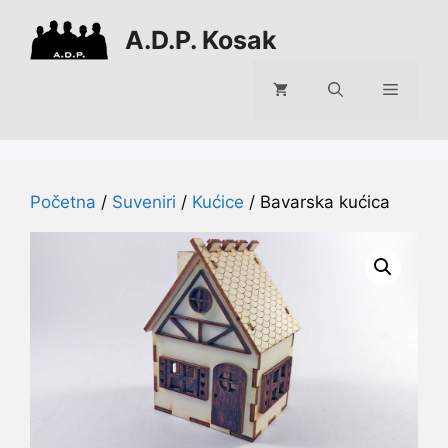
Preskoči
A.D.P. Kosak
na
sadržaj
Izborni
Početna
/
Suveniri
/
Kućice
/ Bavarska kućica