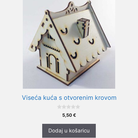
Viseća kuća s otvorenim krovom
0
5,50
€
o
d
5
Dodaj u košaricu