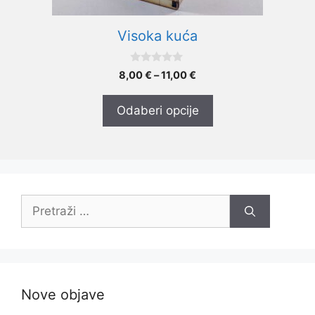
proizvoda
Visoka kuća
0
Raspon
8,00
€
–
11,00
€
o
cijena:
d
5
od
Odaberi opcije
8,00 €
do
11,00 €
Pretraži:
Nove objave