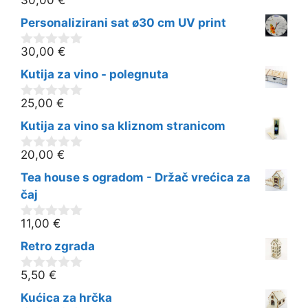
30,00
€
0
o
Personalizirani sat ø30 cm UV print
d
5
30,00
€
0
o
Kutija za vino - polegnuta
d
5
25,00
€
0
o
Kutija za vino sa kliznom stranicom
d
5
20,00
€
0
o
Tea house s ogradom - Držač vrećica za
d
5
čaj
11,00
€
0
o
Retro zgrada
d
5
5,50
€
0
o
Kućica za hrčka
d