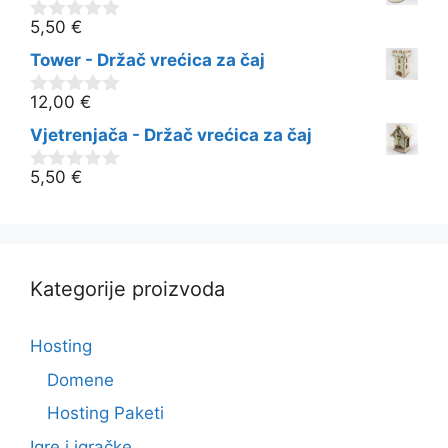
5
5,50
€
0
o
Tower - Držač vrećica za čaj
d
5
12,00
€
0
o
Vjetrenjača - Držač vrećica za čaj
d
5
5,50
€
0
o
d
5
Kategorije proizvoda
Hosting
Domene
Hosting Paketi
Igre i igračke