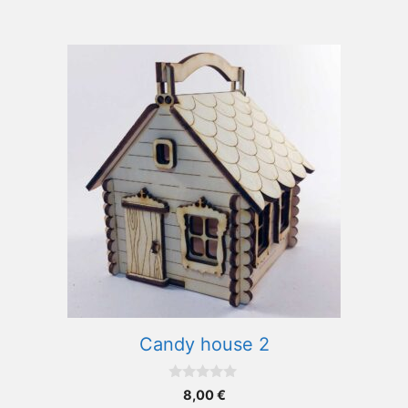
Candy house 2
0
8,00
€
o