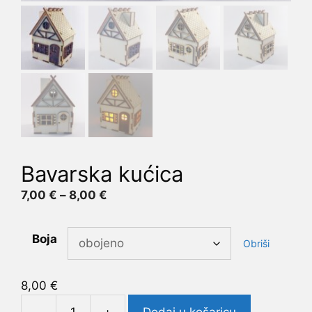
Bavarska kućica
Raspon
7,00
€
–
8,00
€
cijena:
od
Boja
Obriši
7,00 €
do
8,00 €
8,00
€
-
+
Dodaj u košaricu