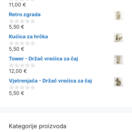
11,00
€
0
o
Retro zgrada
d
5
5,50
€
0
o
Kućica za hrčka
d
5
5,50
€
0
o
Tower - Držač vrećica za čaj
d
5
12,00
€
0
o
Vjetrenjača - Držač vrećica za čaj
d
5
5,50
€
0
o
d
5
Kategorije proizvoda