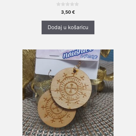
0
3,50
€
o
d
5
Dodaj u košaricu