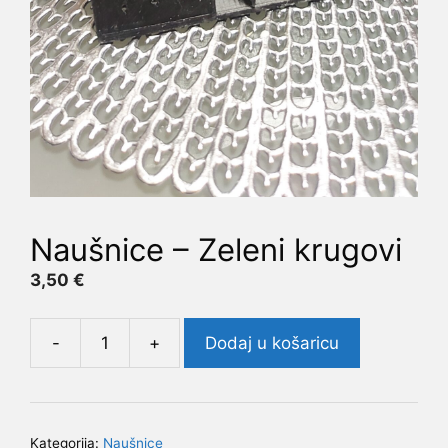
Naušnice – Zeleni krugovi
3,50
€
-
+
Dodaj u košaricu
Naušnice
-
Zeleni
krugovi
Kategorija:
Naušnice