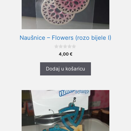
Naušnice – Flowers (rozo bijele I)
0
4,00
€
o
d
5
Dodaj u košaricu