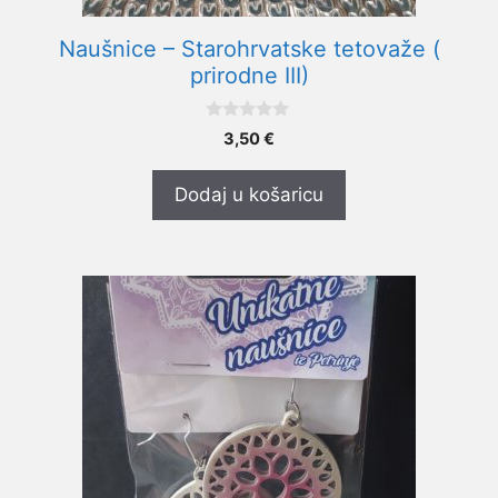
Naušnice – Starohrvatske tetovaže (
prirodne III)
0
3,50
€
o
d
5
Dodaj u košaricu