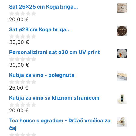
Sat 25x25 cm Koga briga...
20,00
€
0
o
Sat ø28 cm Koga briga...
d
5
30,00
€
0
o
Personalizirani sat ø30 cm UV print
d
5
30,00
€
0
o
Kutija za vino - polegnuta
d
5
25,00
€
0
o
Kutija za vino sa kliznom stranicom
d
5
20,00
€
0
o
Tea house s ogradom - Držač vrećica za
d
5
čaj