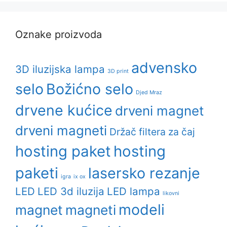
Oznake proizvoda
advensko
3D iluzijska lampa
3D print
selo
Božićno selo
Djed Mraz
drvene kućice
drveni magnet
drveni magneti
Držač filtera za čaj
hosting paket
hosting
paketi
lasersko rezanje
igra
ix ox
LED
LED 3d iluzija
LED lampa
likovni
modeli
magnet
magneti