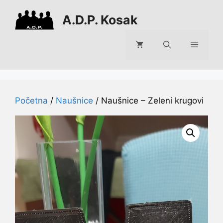
Preskoči
A.D.P. Kosak
na
sadržaj
Izborni
Početna
/
Naušnice
/ Naušnice – Zeleni krugovi